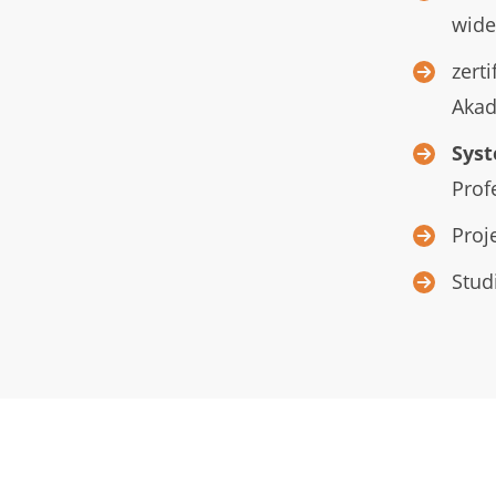
wide
zerti
Akad
Sys
Prof
Proj
Stud