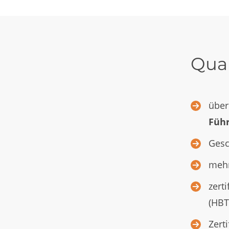
Qual
über
Führ
Gesc
mehr
zerti
(HBT
Zert